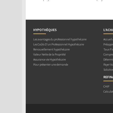
HYPOTHÈQUES
L’ACH
Les avantages du professionnel hypothécaire
Accueil
Les Coûts D’un Professionnel Hypothécaire
Préappr
Renouvellement hypothécaire
Taux Fix
Valeur Nette de la Propriété
Compren
Assurance vie Hypothécaire
Détermi
Pour présenter une demande
Payer V
Solutio
REFI
CHIP
Calcula