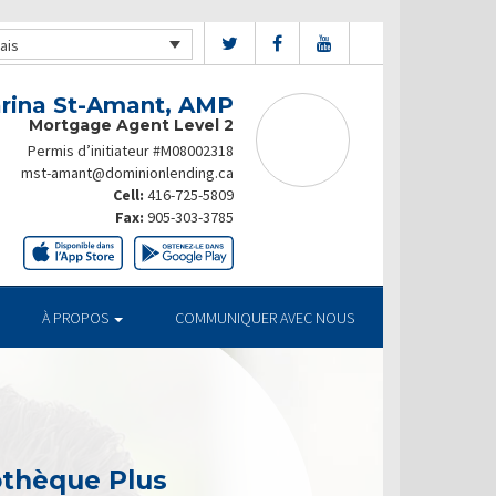
ais
rina St-Amant, AMP
Mortgage Agent Level 2
Permis d’initiateur #M08002318
mst-amant@dominionlending.ca
Cell:
416-725-5809
Fax:
905-303-3785
À PROPOS
COMMUNIQUER AVEC NOUS
othèque Plus