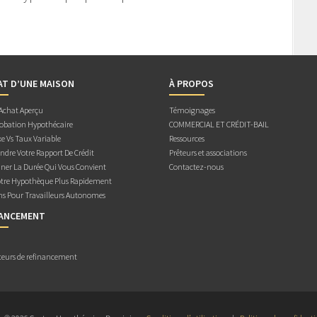
AT D’UNE MAISON
À PROPOS
 Achat Aperçu
Témoignages
obation Hypothécaire
COMMERCIAL ET CRÉDIT-BAIL
e Vs Taux Variable
Ressources
dre Votre Rapport De Crédit
Prêteurs et associations
ner La Durée Qui Vous Convient
Contactez-nous
otre Hypothèque Plus Rapidement
ns Pour Travailleurs Autonomes
NANCEMENT
teurs de refinancement