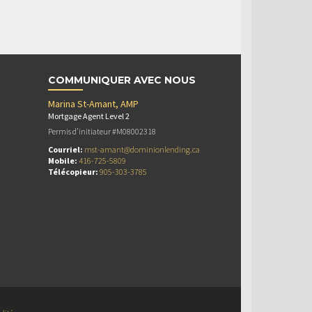
COMMUNIQUER AVEC NOUS
Marina St-Amant, AMP
Mortgage Agent Level 2
Permis d’initiateur #M08002318
Courriel:
mst-amant@dominionlending.ca
Mobile:
416-725-5809
Télécopieur:
905-303-3785