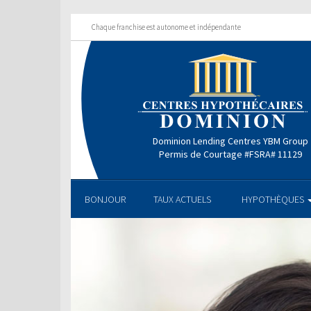
Chaque franchise est autonome et indépendante
Dominion Lending Centres YBM Group
Permis de Courtage #FSRA# 11129
BONJOUR
TAUX ACTUELS
HYPOTHÈQUES