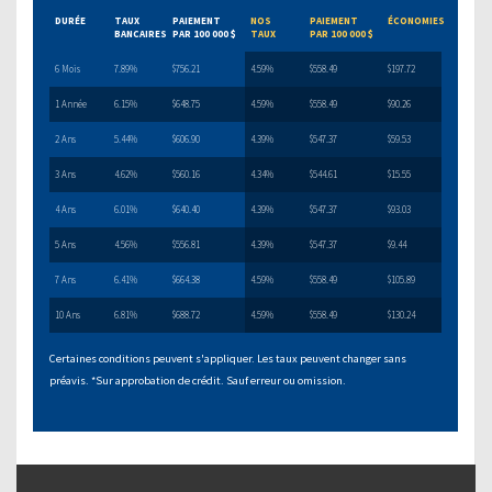
DURÉE
TAUX
PAIEMENT
NOS
PAIEMENT
ÉCONOMIES
BANCAIRES
PAR 100 000 $
TAUX
PAR 100 000 $
6 Mois
7.89%
$756.21
4.59%
$558.49
$197.72
1 Année
6.15%
$648.75
4.59%
$558.49
$90.26
2 Ans
5.44%
$606.90
4.39%
$547.37
$59.53
3 Ans
4.62%
$560.16
4.34%
$544.61
$15.55
4 Ans
6.01%
$640.40
4.39%
$547.37
$93.03
5 Ans
4.56%
$556.81
4.39%
$547.37
$9.44
7 Ans
6.41%
$664.38
4.59%
$558.49
$105.89
10 Ans
6.81%
$688.72
4.59%
$558.49
$130.24
Certaines conditions peuvent s'appliquer. Les taux peuvent changer sans
préavis. *Sur approbation de crédit. Sauf erreur ou omission.