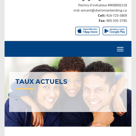
Permis d’initiateur #M08002318
mst-amant@dominionlending.ca
Cell:
416-725-5809
Fax:
905-303-3785
TAUX ACTUELS
–