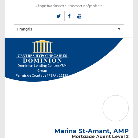
Chaque franchise est autonome et indépendante
Français
Dominion Lending Centres YBM
Group
Permis de Courtage #FSRA# 11129
Marina St-Amant, AMP
Mortgage Agent Level 2