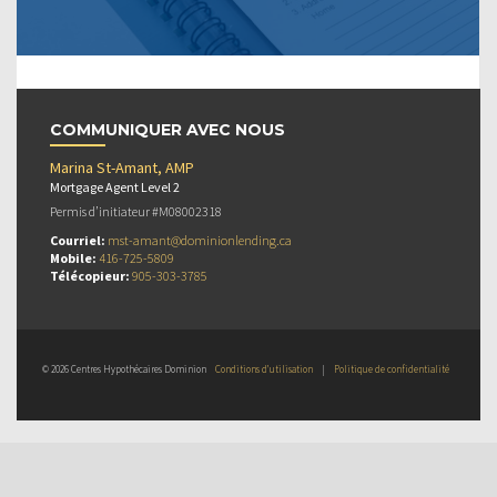
COMMUNIQUER AVEC NOUS
Marina St-Amant, AMP
Mortgage Agent Level 2
Permis d’initiateur #M08002318
Courriel:
mst-amant@dominionlending.ca
Mobile:
416-725-5809
Télécopieur:
905-303-3785
© 2026 Centres Hypothécaires Dominion
Conditions d’utilisation
|
Politique de confidentialité