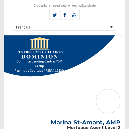
Chaque franchise est autonome et indépendante
Français
Dominion Lending Centres YBM
Group
Permis de Courtage #FSRA# 11129
Marina St-Amant, AMP
Mortgage Agent Level 2